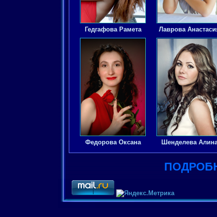
Гедгафова Рамета
Лаврова Анастаси
Федорова Оксана
Шенделева Алин
ПОДРОБН