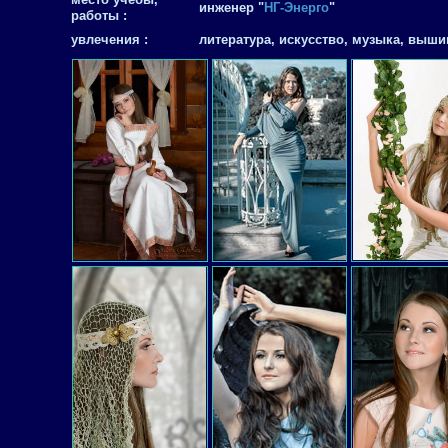
инженер "
НГ-Энерго
"
работы :
увлечения :
литература, искусство, музыка, выши