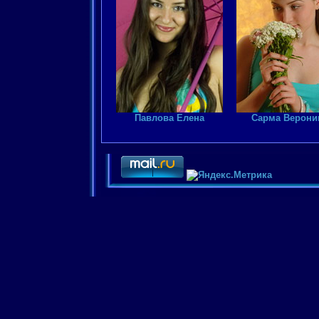
Павлова Елена
Сарма Верони