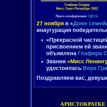
Глафира Сеедер
Мисс Санкт-Петербург 2022
Пресс-конференция
ЗДЕСЬ
27 ноября
в «
Доме семей
инаугурация победитель
«Прекрасной частице
присвоением ей зван
объявлена
Глафира 
Звания
«Мисс Ленингр
удостоилась
Вера Гр
Поздравляем вас, девуш
АРИСТОКРАТКЕ 