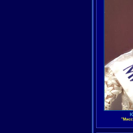
Ю
"Мисс