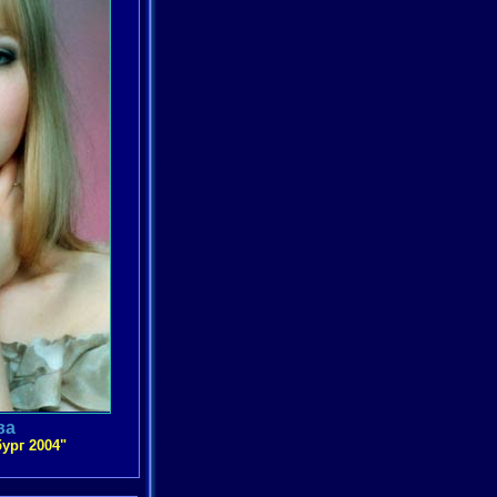
ва
ург 2004"