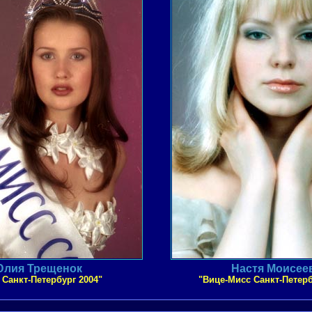
лия Трещенок
Настя Моисее
 Санкт-Петербург 2004"
"Вице-Мисс Санкт-Петерб