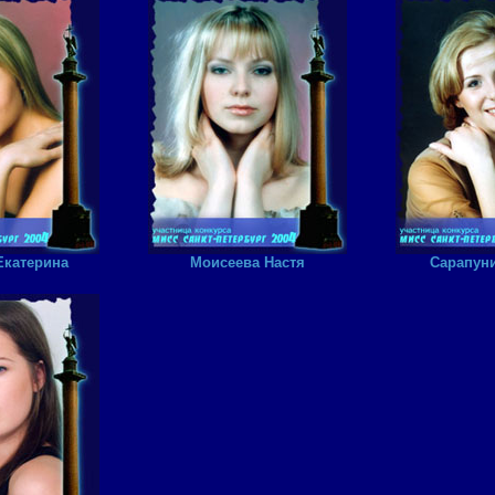
Екатерина
Моисеева Настя
Сарапуни