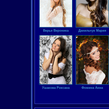
Верье Вероника
Данильчук Мария
Ушакова Роксана
Фомина Анна