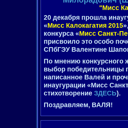
"Мисс Ка
20 декабря прошла инауг
«
Мисс Калокагатия 2015
»
конкурса «
Мисс Санкт-Пе
присвоило это особо поч
СПбГЭУ Валентине Шапо
По мнению конкурсного 
выбор победительницы п
написанное Валей и проч
инаугурации «Мисс Санкт
стихотворение
ЗДЕСЬ
).
Поздравляем, ВАЛЯ!