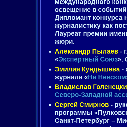
международного конк
освещение в событий 
Дипломант конкурса н
журналистику как пос
Лауреат премии имени
жюри.
Александр Пылаев
- 
«
Экспертный Союз
».
Эмилия Кундышева
-
журнала «
На Невском
Владислав Голенецк
Северо-Западной асс
Сергей Смирнов
- ру
программы «Пулковск
Санкт-Петербург – Ми