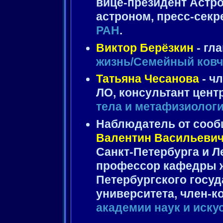
вице-президент Астр
астроном, пресс-секр
РАН
.
Виктор Берёзкин
- гл
жизнь/Семейный ковч
Татьяна Чесанова
- ч
ЛО, консультант цент
тела и метафизиолог
Наблюдатель от сооб
Валентин Васильеви
Санкт-Петербурга и Л
профессор кафедры ж
Петербургского госу
университета, член-
академии наук и иску