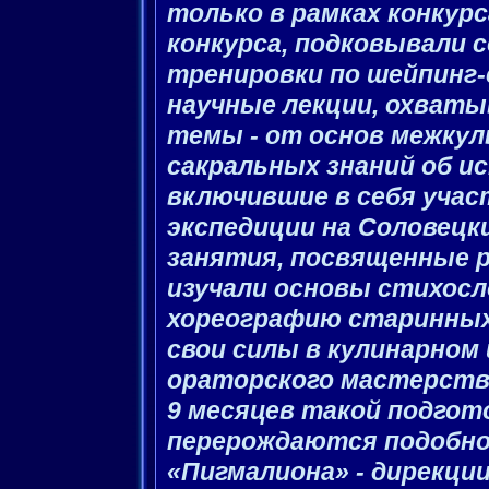
только в рамках конкурса
конкурса, подковывали с
тренировки по шейпинг-
научные лекции, охват
темы - от основ межку
сакральных знаний об и
включившие в себя учас
экспедиции на Соловецки
занятия, посвященные 
изучали основы стихосл
хореографию старинных 
свои силы в кулинарном
ораторского мастерства
9 месяцев такой подгот
перерождаются подобно
«Пигмалиона» - дирекции