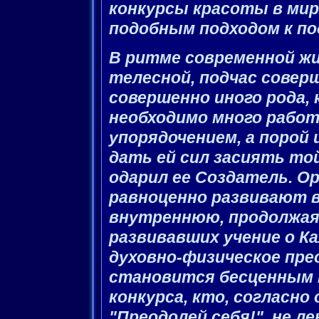
конкурсы красоты в ми
подобным подходом к по
В ритме современной жи
телесной, подчас совер
совершенно иного рода, 
необходимо много работ
упорядочением, а порой 
дать ей сил засиять то
одарил ее Создатель. О
равноценно развивают в
внутреннюю, продолжая
развивавших учение о К
духовно-физическое пре
становится бесценным 
конкурса, кто, согласно
"Преодолей себя!", не л