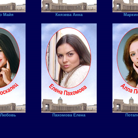
о Майя
Князева Анна
Маркин
 Любовь
Пахомова Елена
Потап