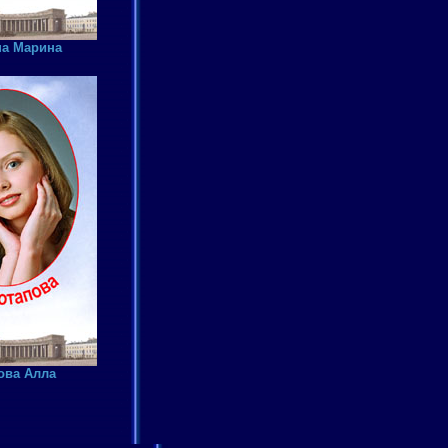
а Марина
ова Алла