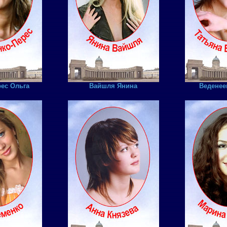
ес Ольга
Вайшля Янина
Веденее