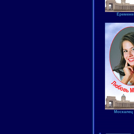
Еременк
Москалец