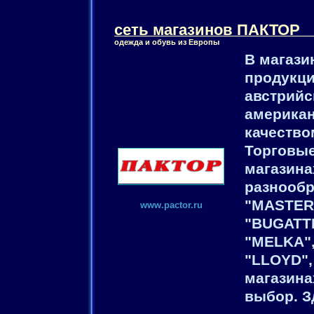
сеть магазинов ПАКТОР
одежда и обувь из Евpопы
В магази
продукци
австрийс
американ
качество
Торговые
магазина
разнообр
"MASTER 
www.pactor.ru
"BUGATTI
"MELKA",
"LLOYD",
магазина
выбор. З