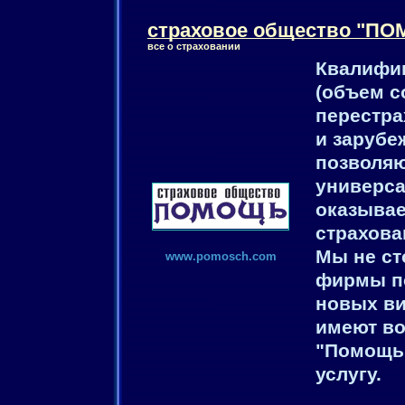
стpаховое общество "П
все о стpаховании
Квалифик
(объем с
перестра
и зарубе
позволяю
универса
оказывае
страхова
Мы не ст
www.pomosch.com
фирмы по
новых ви
имеют во
"Помощь"
услугу.