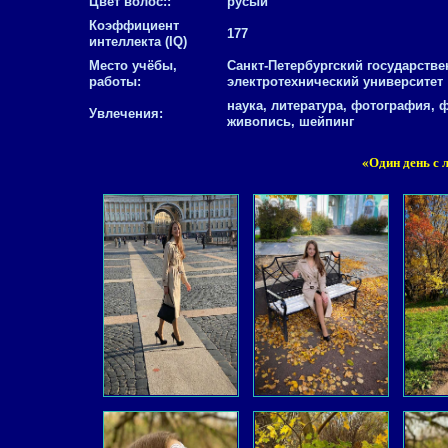
Цвет волос::
русый
Коэффициент
177
интеллекта (IQ)
Место учёбы,
Санкт-Петербургский государств
работы:
электротехнический университет
наука, литература, фотография,
Увлечения:
живопись, шейпинг
«Один день с