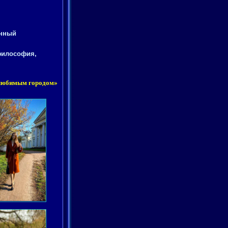
енный
 философия,
 любимым городом»