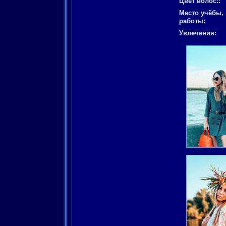
Цвет волос::
Место учёбы,
работы:
Увлечения: