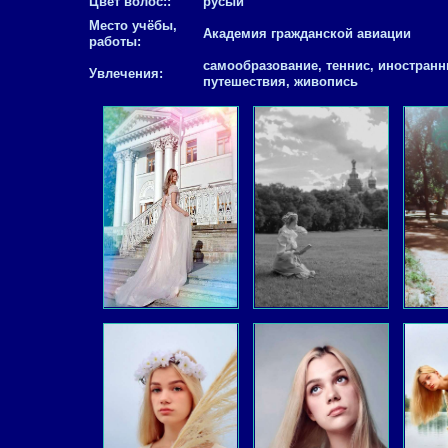
Цвет волос::
русый
Место учёбы,
Академия гражданской авиации
работы:
самообразование, теннис, иностранн
Увлечения:
путешествия, живопись