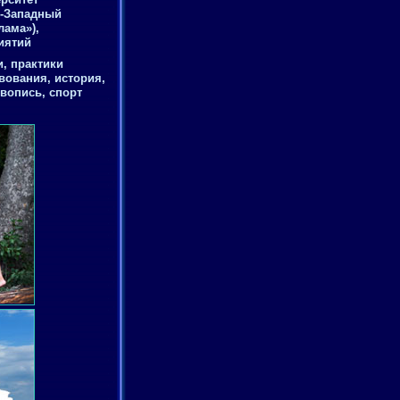
о-Западный
лама»),
иятий
, практики
вования, история,
ивопись, спорт