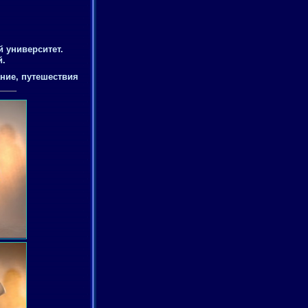
 университет.
й.
ание, путешествия