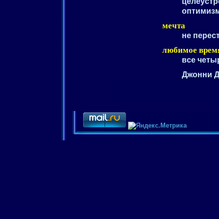
целеустр
оптимиз
мечта
не перес
любимое врем
все четы
Джонни 