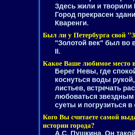
Здесь жили и творили 
Город прекрасен здан
Кваренги.
Был ли у Петербурга свой "З
"Золотой век" был во
II.
Какое Ваше любимое место 
Берег Невы, где спокой
коснуться воды рукой
листьев, встречать рас
любоваться звездным 
суеты и погрузиться в 
Кого Вы считаете самой выд
истории города?
А.С. Пушкина. Он тако