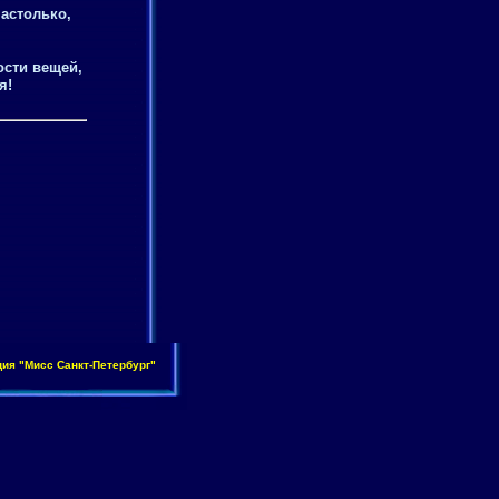
астолько,
ости вещей,
я!
ция "Мисс Санкт-Петеpбуpг"