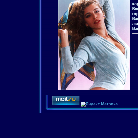
ко
Ва
го
Ва
лю
Ва